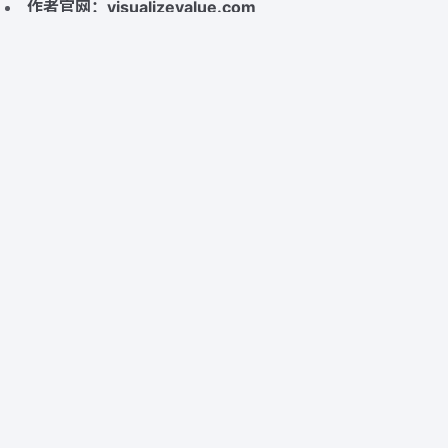
作者官网：
visualizevalue.com
作者的故事：
从 0 - 100w
课程笔记（英文）：
上
、
中
、
下
相关文章
从宏观到微观，一份创作者经济的样本和思考
RaaS ，开发者也可以开始做内容
Balaji Anthology 关于如何建造
原文链接