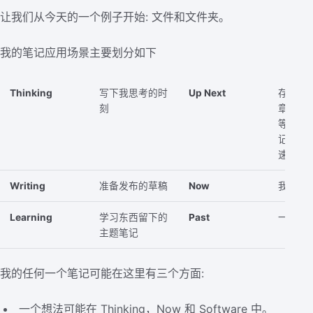
让我们从今天的一个例子开始: 文件和文件夹。
我的笔记应用场景主要划分如下
Thinking
写下我思考的时
Up Next
存放我
刻
章，播
等，或
记录但
速消费
Writing
准备发布的草稿
Now
我正在
Learning
学习东西留下的
Past
一些东
主题笔记
我的任何一个笔记可能在这里有三个方面:
一个想法可能在 Thinking，Now 和 Software 中。