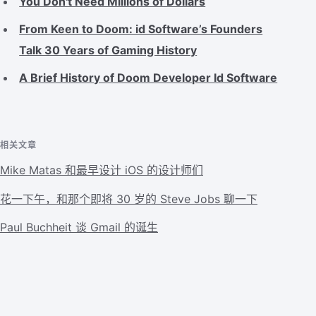
You Don't Need Millions of Dollars
From Keen to Doom: id Software’s Founders
Talk 30 Years of Gaming History
A Brief History of Doom Developer Id Software
相关文章
Mike Matas 和最早设计 iOS 的设计师们
花一下午，和那个即将 30 岁的 Steve Jobs 聊一下
Paul Buchheit 谈 Gmail 的诞生