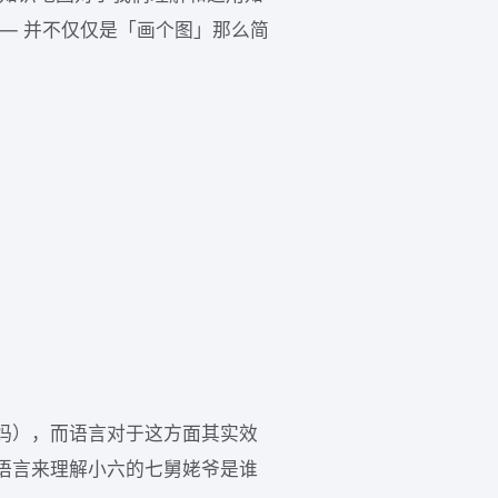
— 并不仅仅是「画个图」那么简
：
妈），而语言对于这方面其实效
语言来理解小六的七舅姥爷是谁