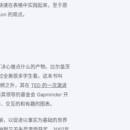
快速在表格中实践起来，至于原
ason 的观点。
的感召下决心做点什么的产物。比尔盖茨
过全美很多学生看，这本书叫
演视频之外，其在
TED 的一次演讲
领导的基金会 Gapminder 开
动的、交互的和有趣的图表。
解，以促进以事实为基础的世界
为幽默又不失严肃而获奖。2007年