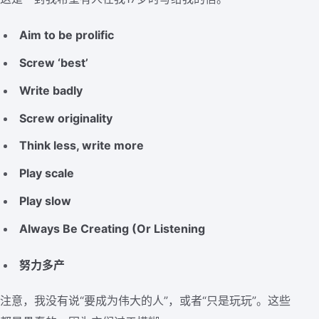
Aim to be prolific
Screw ‘best’
Write badly
Screw originality
Think less, write more
Play scale
Play slow
Always Be Creating (Or Listening
努力多产
注意，我没有说“要成为伟大的人”，或者“只是玩玩”。这些