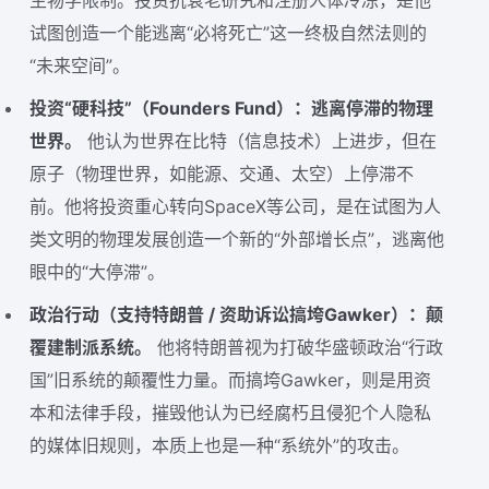
生物学限制。投资抗衰老研究和注册人体冷冻，是他
试图创造一个能逃离“必将死亡”这一终极自然法则的
“未来空间”。
投资“硬科技”（Founders Fund）：逃离停滞的物理
世界。
他认为世界在比特（信息技术）上进步，但在
原子（物理世界，如能源、交通、太空）上停滞不
前。他将投资重心转向SpaceX等公司，是在试图为人
类文明的物理发展创造一个新的“外部增长点”，逃离他
眼中的“大停滞”。
政治行动（支持特朗普 / 资助诉讼搞垮Gawker）：颠
覆建制派系统。
他将特朗普视为打破华盛顿政治“行政
国”旧系统的颠覆性力量。而搞垮Gawker，则是用资
本和法律手段，摧毁他认为已经腐朽且侵犯个人隐私
的媒体旧规则，本质上也是一种“系统外”的攻击。