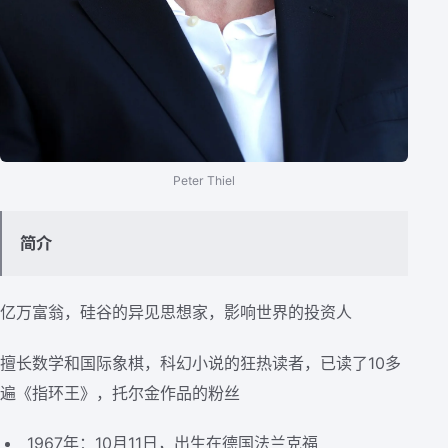
Peter Thiel
简介
亿万富翁，硅谷的异见思想家，影响世界的投资人
擅长数学和国际象棋，科幻小说的狂热读者，已读了10多
遍《指环王》，托尔金作品的粉丝
1967年：10月11日，出生在德国法兰克福