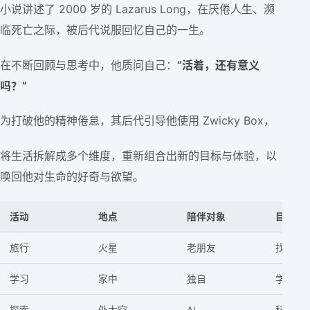
小说讲述了 2000 岁的 Lazarus Long，在厌倦人生、濒
临死亡之际，被后代说服回忆自己的一生。
在不断回顾与思考中，他质问自己：
“活着，还有意义
吗？”
为打破他的精神倦怠，其后代引导他使用 Zwicky Box，
将生活拆解成多个维度，重新组合出新的目标与体验，以
唤回他对生命的好奇与欲望。
活动
地点
陪伴对象
目标
旅行
火星
老朋友
找寻新
学习
家中
独自
学习新
探索
外太空
AI
科技突