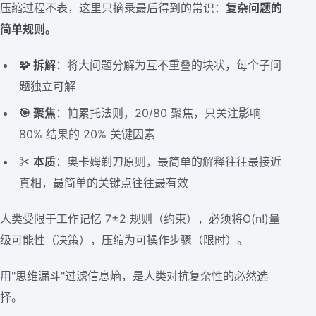
压缩过程不表，这里只摘录最后得到的常识：
复杂问题的
简单规则。
🧩 拆解
：将大问题分解为互不重叠的块状，每个子问
题独立可解
🎯 聚焦
：帕累托法则，20/80 聚焦，只关注影响
80% 结果的 20% 关键因素
✂️ 本质
：奥卡姆剃刀原则，最简单的解释往往最接近
真相，最简单的关键点往往最有效
人类受限于工作记忆 7±2 规则（约束），必须将O(n!)量
级可能性（决策），压缩为可操作步骤（限时）。
用"思维漏斗"过滤信息熵，是人类对抗复杂性的必然选
择。