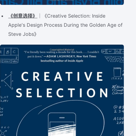
《创意选择》
｜《Creative Selection: Inside
Apple's Design Process During the Golden Age of
Steve Jobs》