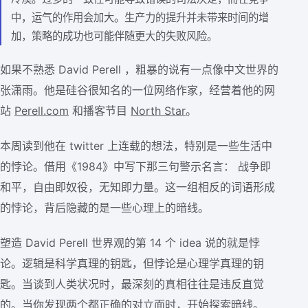
中，运气的作用会加大。生产力的提升并未带来时间的增
加，策略的成功也可能伴随更大的失败风险。
如果不熟悉 David Perell ，粗暴的说有一点像中文世界的
张潇雨。他是硅谷很知名的一位网络作家，经营着他的网
站
Perell.com
和播客节目
North Star
。
本周读到他在 twitter 上连载的想法，特别是一些生活中
的悖论。借用《1984》中写下那三句警示名言： 战争即
和平，自由即奴役，无知即力量。这一组相反的词语形成
的悖论，背后隐藏的是一些心理上的暗线。
塑造 David Perell 世界观的第 14 个 idea 说的就是悖
论。逻辑是科学真理的钥匙，但悖论是心理学真理的钥
匙。当谈到人类状况时，最深刻的真相往往是违反直觉
的。当你发现两个都正确的对立面时，开始探索暗线。