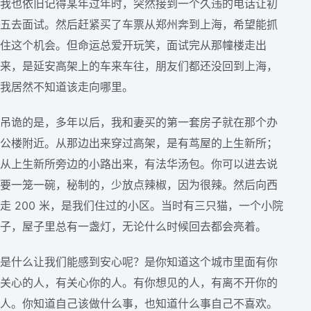
我也依旧记得某年过年时，突然接到一个久违的电话让初
五去面试。然后赶紧买了车票从郑州奔到上海，希望能抓
住这个机会。但命运总爱开玩笑，面试完从那幢楼走出
来，是延安高架上的车来车往，朋友们都还没回到上海，
我居然不知道该走向哪里。
吊诡的是，多年以后，我和妻买的第一套房子就在那个办
公楼附近。从那边出来穿过高架，是有茑屋的上生新所；
从上生新所旁边的小路出来，有法华汤包。你可以进去说
要一笼一碗，秘制的，少放点辣椒，因为很辣。然后向西
走 200 米，是我们住过的小区。当时有三只猫，一个小院
子，屋子里总有一盏灯，无论什么时候回去都会亮着。
是什么让我们能感到安心呢？是你知道这个城市里面有你
关心的人，有关心你的人。有你想见的人，有离不开你的
人。你知道自己该做什么事，也知道什么事自己不喜欢。