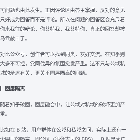
可问题也由此发生。正因评论区由答主掌握，反对的意见
只好成为回答而不是评论。所以在问题的回答区会充斥着
你来我往的辩论，你艾特我，我艾特你，真正的回答却被
乌云蔽日了。
对比公众号，创作者可以找到同类，友好交流。在知乎则
大多不可控，党同伐异的氛围愈发严重。这不只与公域私
域的矛盾有关，更关乎圈层隔离的问题。
▎
圈层隔离
随着知乎破圈，圈层融合中，让公域对私域的破坏更加严
重。
比如在 B 站，用户群体在公域和私域之间，实际上还有一
个圈层的隔离，即分区（很像古早的 BBS）。B 站是大广