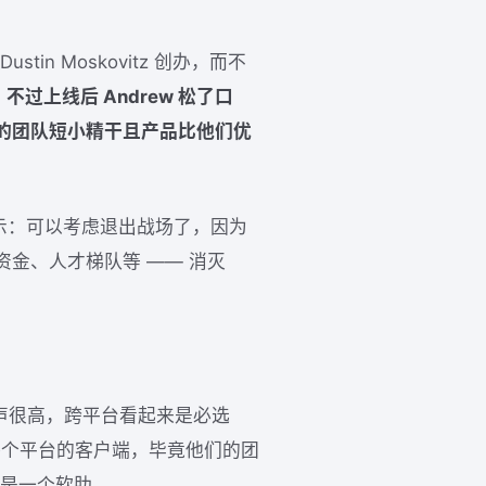
ustin Moskovitz 创办，而不
。
不过上线后 Andrew 松了口
的团队短小精干且产品比他们优
暗里表示：可以考虑退出战场了，因为
金、人才梯队等 —— 消灭
呼声很高，跨平台看起来是必选
了各个平台的客户端，毕竟他们的团
动端是一个软肋。